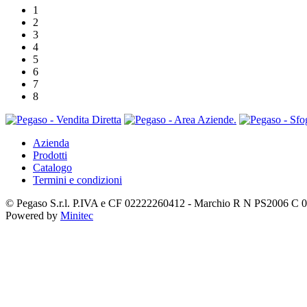
1
2
3
4
5
6
7
8
Azienda
Prodotti
Catalogo
Termini e condizioni
© Pegaso S.r.l. P.IVA e CF 02222260412 - Marchio R N PS2006 C 
Powered by
Minitec