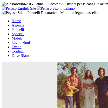
Home
Azienda
Pannelli
Specchi
Mobili
Lavorazioni
Eventi
Contatti
Dove Siamo