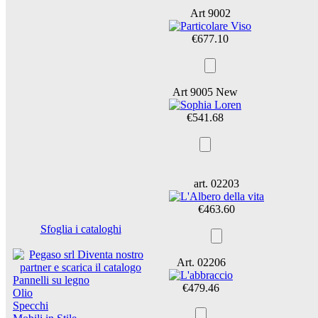
Art 9002
€677.10
Art 9005 New
€541.68
art. 02203
€463.60
Sfoglia i cataloghi
Art. 02206
Pannelli su legno
€479.46
Olio
Specchi