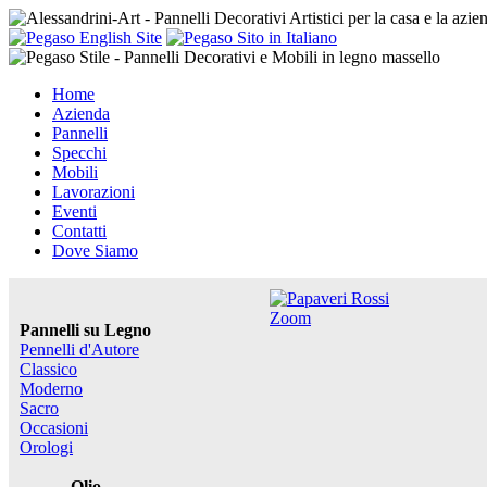
Home
Azienda
Pannelli
Specchi
Mobili
Lavorazioni
Eventi
Contatti
Dove Siamo
Zoom
Pannelli su Legno
Pennelli d'Autore
Classico
Moderno
Sacro
Occasioni
Orologi
Olio