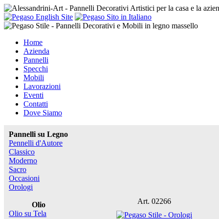
Home
Azienda
Pannelli
Specchi
Mobili
Lavorazioni
Eventi
Contatti
Dove Siamo
Pannelli su Legno
Pennelli d'Autore
Classico
Moderno
Sacro
Occasioni
Orologi
Art. 02266
Olio
Olio su Tela